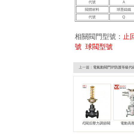
代號
A
閥體材料
球墨鑄鐵
代號
Q
相關閥門型號：
止
號
球閥型號
上一篇：
電氣動閥門IP防護等級代
電動球閥
氣動真空蝶閥
自力式閥后壓力調節閥
電動高壓閘閥