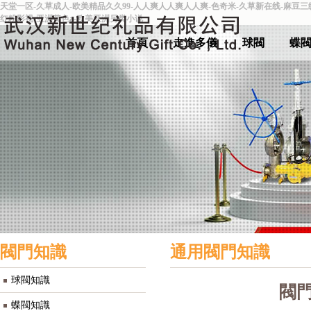
天堂一区-久草成人-欧美精品久久99-人人爽人人爽人人爽-色奇米-久草新在线-麻豆
红粉影视-亚洲黄色a-欧美亚洲另类小说
首頁
走進多儀
球閥
蝶
閥門知識
通用閥門知識
球閥知識
閥
蝶閥知識