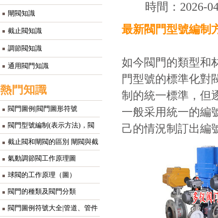
時間：2026-0
閘閥知識
最新閥門型號編制
截止閥知識
調節閥知識
如今閥門的類型和
通用閥門知識
門型號的標準化對
熱門知識
制的統一標準，但
閥門圖例|閥門圖形符號
一般采用統一的編
閥門型號編制(表示方法)，閥
己的情況制訂出編
門型號含義
截止閥和閘閥的區別 閘閥與截
止閥的區別
氣動調節閥工作原理圖
球閥的工作原理（圖）
閥門的種類及閥門分類
閥門圖例符號大全|管道、管件