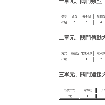
一單元、閥門類型
類型
蝶閥
安全閥
隔膜
代號
D
A
G
二單元、閥門傳動
方式
電磁動
電磁液動
電液
代號
0
1
2
三單元、閥門連接
連接方式
內螺紋
外
代號
1