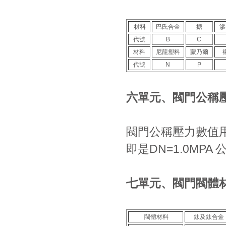
材料
巴氏合金
搪
滲
代號
B
C
材料
尼龍塑料
蒙乃爾
代號
N
P
六單元、閥門公稱
閥門公稱壓力數值用
即是DN=1.0MP
七單元、閥門閥體材
閥體材料
鈦及鈦合金