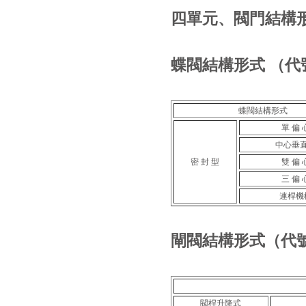
四單元、閥門結構
蝶閥結構形式 （代
蝶閥結構形式
單 偏 
中心垂
密 封 型
雙 偏 
三 偏 
連桿機
閘閥結構形式（代
閥桿升降式