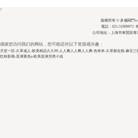
?
版權所有 © 多儀閥門www.h
電話：021-51099973 
公司地址：上海市奉賢區青
感谢您访问我们的网站，您可能还对以下资源感兴趣：
天堂一区-久草成人-欧美精品久久99-人人爽人人爽人人爽-色奇米-久草新在线-麻豆
红粉影视-亚洲黄色a-欧美亚洲另类小说