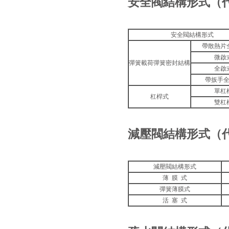
安全閥結構形式（
安全閥結構形式
帶散熱片
微啟
彈簧載荷彈簧密封結構
全啟
帶扳手
單杠
杠桿式
雙杠
減壓閥結構形式（
減壓閥結構形式
薄 膜 式
彈簧薄膜式
活 塞 式