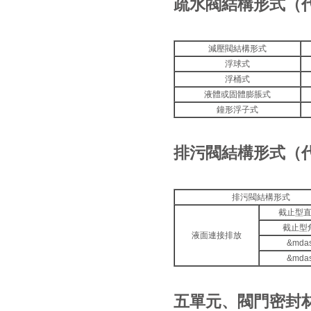
疏水閥結構形式（
減壓閥結構形式
浮球式
浮桶式
液體或固體膨脹式
鐘形浮子式
排污閥結構形式（
排污閥結構形式
截止型
截止型
液面連接排放
&mdas
&mdas
五單元、閥門密封